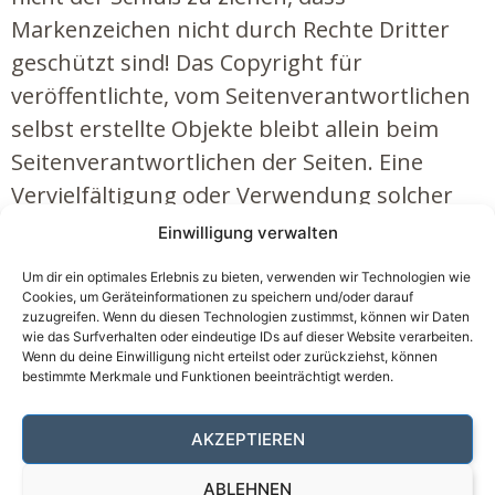
Markenzeichen nicht durch Rechte Dritter
geschützt sind! Das Copyright für
veröffentlichte, vom Seitenverantwortlichen
selbst erstellte Objekte bleibt allein beim
Seitenverantwortlichen der Seiten. Eine
Vervielfältigung oder Verwendung solcher
Grafiken, Tondokumente, Videosequenzen
Einwilligung verwalten
und Texte in anderen elektronischen oder
Um dir ein optimales Erlebnis zu bieten, verwenden wir Technologien wie
gedruckten Publikationen ist ohne
Cookies, um Geräteinformationen zu speichern und/oder darauf
zuzugreifen. Wenn du diesen Technologien zustimmst, können wir Daten
ausdrückliche Zustimmung des
wie das Surfverhalten oder eindeutige IDs auf dieser Website verarbeiten.
Seitenverantwortlichen nicht gestattet.
Wenn du deine Einwilligung nicht erteilst oder zurückziehst, können
bestimmte Merkmale und Funktionen beeinträchtigt werden.
AKZEPTIEREN
ABLEHNEN